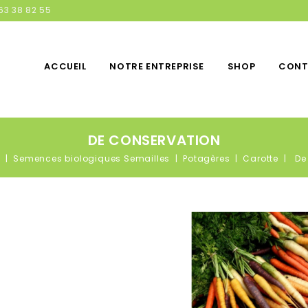
63 38 82 55
ACCUEIL
NOTRE ENTREPRISE
SHOP
CONT
DE CONSERVATION
p
Semences biologiques Semailles
Potagères
Carotte
De