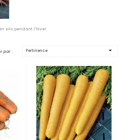
en silo pendant l'hiver

Pertinence
er par :