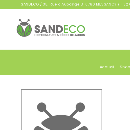
SANDECO /
38, Rue d'Aubange B-6780 MESSANCY
/
+32 
Accueil
Sho