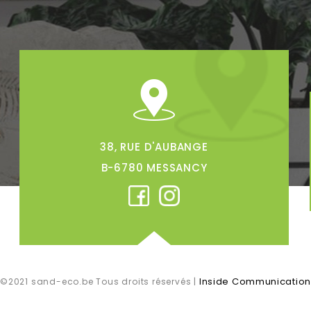
38, RUE D'AUBANGE
B-6780 MESSANCY
Inside Communication
©2021 sand-eco.be Tous droits réservés |