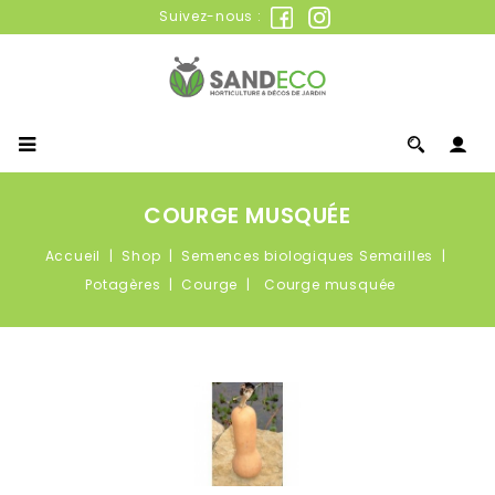
Suivez-nous :
COURGE MUSQUÉE
Accueil
Shop
Semences biologiques Semailles
Potagères
Courge
Courge musquée