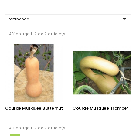

Pertinence
Affichage 1-2 de 2 article(s)
C
Ourge Musquée Trompette D'Albenga
Courge Musquée Butternut
Affichage 1-2 de 2 article(s)