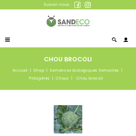
Suivez-nous :
CHOU BROCOLI
Accueil
Shop
Semences biologiques Semailles
Potagères
Choux
Chou brocoli