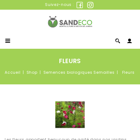
Suivez-nous :
FLEURS
Accueil
Shop
Semences biologiques Semailles
Fleurs
Les fleurs apportent beaucoup de gaité dans nos jardins.