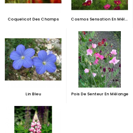
C
Osmos Sensation En Mélange
Coquelicot Des Champs
Lin Bleu
Pois De Senteur En Mélange