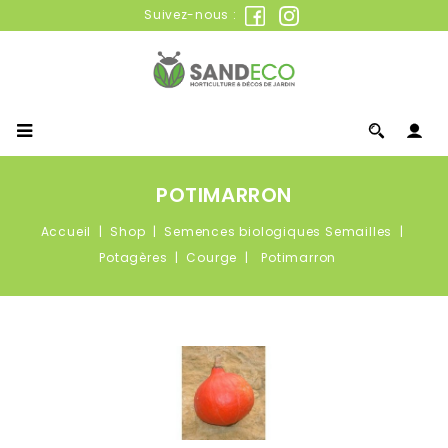
Suivez-nous :
POTIMARRON
Accueil
Shop
Semences biologiques Semailles
Potagères
Courge
Potimarron