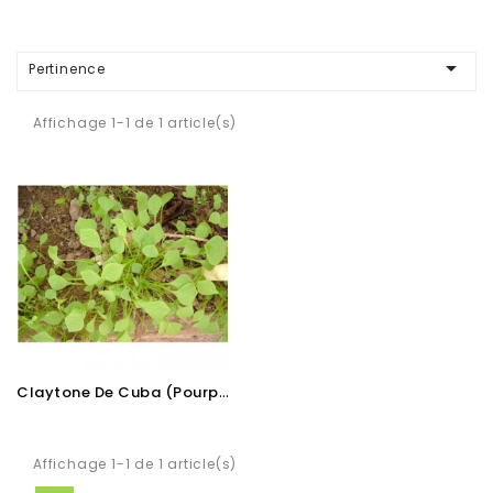

Pertinence
Affichage 1-1 de 1 article(s)
C
Laytone De Cuba (Pourpier D'hiver)
Affichage 1-1 de 1 article(s)