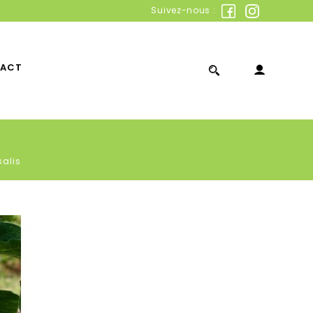
Suivez-nous :
ACT
salis