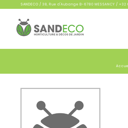
SANDECO /
38, Rue d'Aubange B-6780 MESSANCY
/
+32 
Accue