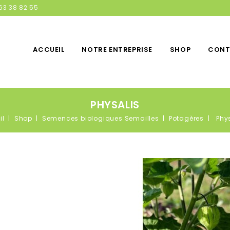
63 38 82 55
ACCUEIL
NOTRE ENTREPRISE
SHOP
CONT
PHYSALIS
il
Shop
Semences biologiques Semailles
Potagères
Phy