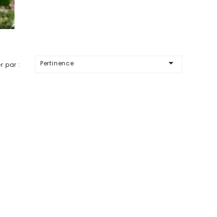

Pertinence
er par :