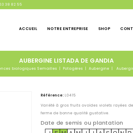
63 38 82 55
ACCUEIL
NOTRE ENTREPRISE
SHOP
CONT
AUBERGINE LISTADA DE GANDIA
nces biologiques Semailles
Potagères
Aubergine
Aubergi
Référence:
L0415
Variété à gros fruits ovoïdes violets rayées d
ferme de bonne qualité gustative.
Date de semis ou plantation