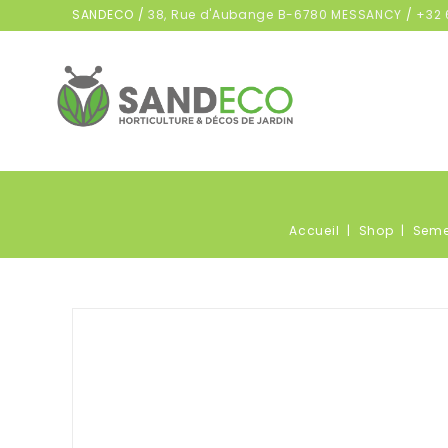
SANDECO /
38, Rue d'Aubange B-6780 MESSANCY
/
+32 
Accueil
Shop
Seme